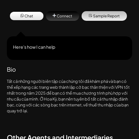
web
tốt
hơn
Chat
Connect
Sample Report
số
tiền
thỏa
thuận
thực
sự
Here's how I can help
vào
tháng
4
năm
Bio
2025
Tất cả những người biên tập của chúng tôi đã khám phá và bạn có
thể xếp hạng các trang web thành lập cờ bạc thân thiện với VPN tốt
nhất trong năm 2025 để bạn có thể mua chương trình phù hợp với
nhu cầu của mình. Ở Hoa Kỳ, bạn nên tuyên bố tất cả thu nhập đánh
bạc, cùng với các sòng bạc trên internet, về thuế thu nhập của bạn
quay trở lại.
Other Agents and Intermediaries