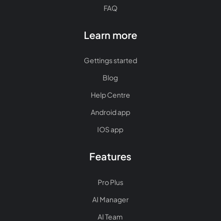
FAQ
Learn more
Gettings started
Blog
Help Centre
Android app
IOS app
Features
Pro Plus
AI Manager
AI Team